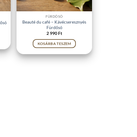
FÜRDŐSÓ
Beauté du café – Kávécseresznyés
dősó
Fürdősó
2 990
Ft
KOSÁRBA TESZEM