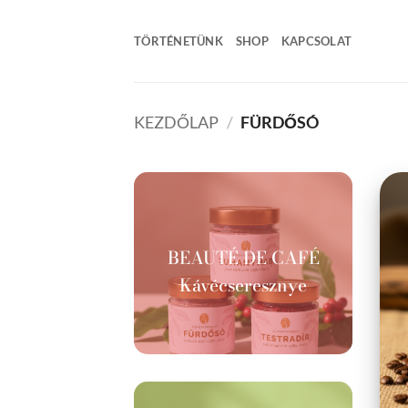
Skip
to
TÖRTÉNETÜNK
SHOP
KAPCSOLAT
content
KEZDŐLAP
/
FÜRDŐSÓ
BEAUTÉ DE CAFÉ
Kávécseresznye