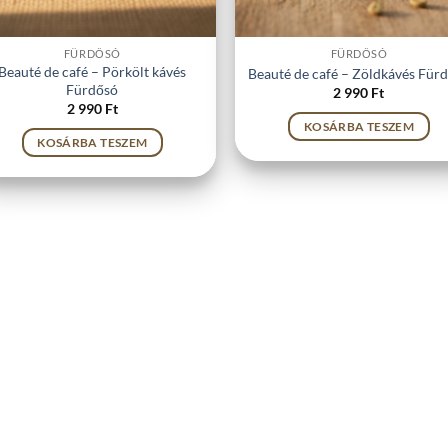
FÜRDŐSÓ
FÜRDŐSÓ
Beauté de café – Pörkölt kávés
Beauté de café – Zöldkávés Für
Fürdősó
2 990
Ft
2 990
Ft
KOSÁRBA TESZEM
KOSÁRBA TESZEM