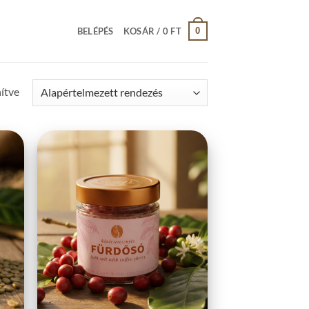
0
BELÉPÉS
KOSÁR /
0
FT
nítve