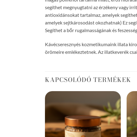
segíthet megnyugtatni az érzékeny vagy irri
antioxidánsokat tartalmaz, amelyek segíthet
amelyek sejtkárosodást okozhatnak) Ez segíth
Segíthet a bőr rugalmasságának és feszességé
Kávécseresznyés kozmetikumaink illata kiro
örömeire emlékeztetnek. Az illatkeverék cs
KAPCSOLÓDÓ TERMÉKEK