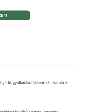
s Fürdősó mennyiség
ZEM
gátló, gyulladáscsökkentő, hidratáló és
s dehidratált bőrű emberek számára.