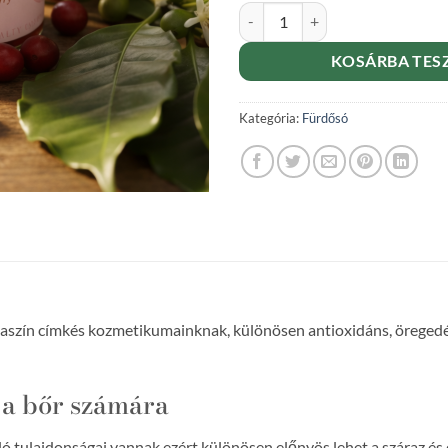
Beauté du café – Kávécseresznyé
KOSÁRBA TES
Kategória:
Fürdősó
aszín címkés kozmetikumainknak, különösen antioxidáns, öregedés
 a bőr számára
áló tulajdonságai vannak ezért különösen előnyös lehet a száraz é