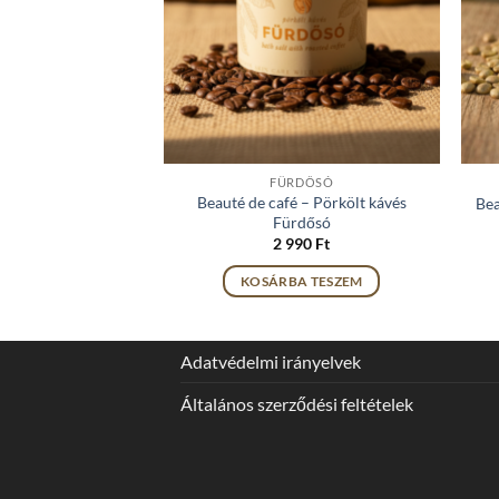
FÜRDŐSÓ
Beauté de café – Pörkölt kávés
Bea
Fürdősó
2 990
Ft
KOSÁRBA TESZEM
Adatvédelmi irányelvek
Általános szerződési feltételek