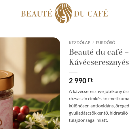
KEZDŐLAP
/
FÜRDŐSÓ
Beauté du café –
Kávécseresznyés
2 990
Ft
A kávécseresznye jótékony ös
rózsaszín címkés kozmetikuma
különösen antioxidáns, öreged
gyulladáscsökkentő, hidratáló
tulajdonságai miatt.