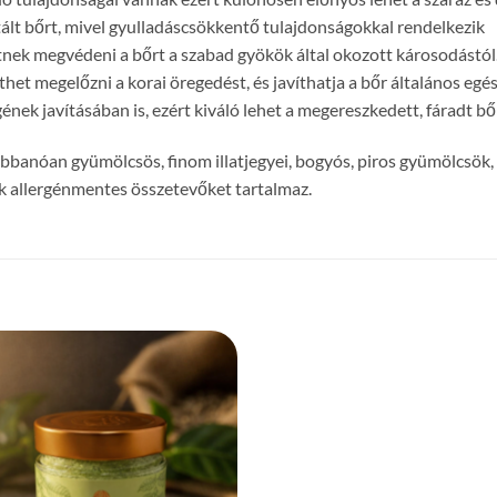
tált bőrt, mivel gyulladáscsökkentő tulajdonságokkal rendelkezik
nek megvédeni a bőrt a szabad gyökök által okozott károsodástól.
et megelőzni a korai öregedést, és javíthatja a bőr általános egé
nek javításában is, ezért kiváló lehet a megereszkedett, fáradt bőr
bbanóan gyümölcsös, finom illatjegyei, bogyós, piros gyümölcsök,
ak allergénmentes összetevőket tartalmaz.