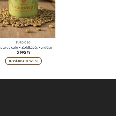
FÜRDŐSÓ
uté de café – Zöldkávés Fürdősó
2 990
Ft
KOSÁRBA TESZEM