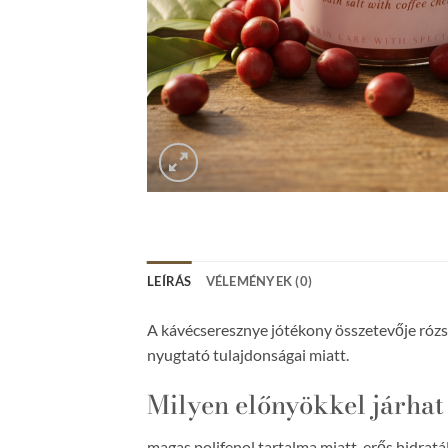
LEÍRÁS
VÉLEMÉNYEK (0)
A kávécseresznye jótékony összetevője rózs
nyugtató tulajdonságai miatt.
Milyen előnyökkel járhat
magas polifenol tartalma miatt, erős hidrat