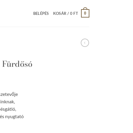
0
BELÉPÉS
KOSÁR /
0
FT
 Fürdősó
szetevője
inknak,
ésgátló,
 és nyugtató