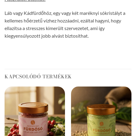
Láb vagy Kádfürdőhöz, egy vagy két maréknyi sókristályt a
kellemes hőérzetű vízhez hozzáadni, ezáltal hagyni, hogy
ellazítsa a stresszes kimerült szervezetet, ami így
kiegyensúlyozott jobb alvást biztosíthat.
KAPCSOLÓDÓ TERMÉKEK