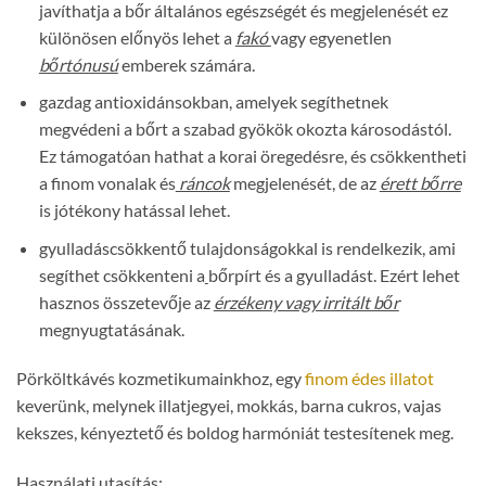
javíthatja a bőr általános egészségét és megjelenését ez
különösen előnyös lehet a
fakó
vagy egyenetlen
bőrtónusú
emberek számára.
gazdag antioxidánsokban, amelyek segíthetnek
megvédeni a bőrt a szabad gyökök okozta károsodástól.
Ez támogatóan hathat a korai öregedésre, és csökkentheti
a finom vonalak és
ráncok
megjelenését, de az
érett bőrre
is jótékony hatással lehet.
gyulladáscsökkentő tulajdonságokkal is rendelkezik, ami
segíthet csökkenteni a
bőrpírt és a gyulladást. Ezért lehet
hasznos összetevője az
érzékeny vagy irritált bőr
megnyugtatásának.
Pörköltkávés kozmetikumainkhoz, egy
finom édes illatot
keverünk, melynek illatjegyei, mokkás, barna cukros, vajas
kekszes, kényeztető és boldog harmóniát testesítenek meg.
Használati utasítás: