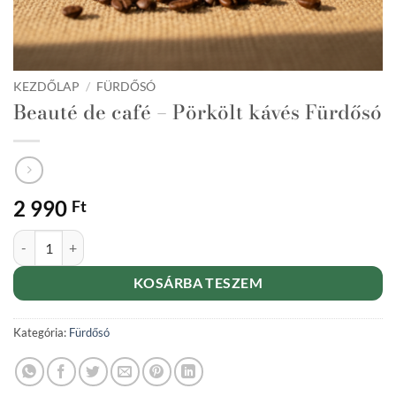
KEZDŐLAP
/
FÜRDŐSÓ
Beauté de café – Pörkölt kávés Fürdősó
2 990
Ft
Beauté de café – Pörkölt kávés Fürdősó mennyiség
KOSÁRBA TESZEM
Kategória:
Fürdősó