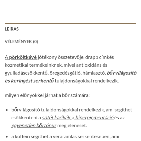
LEÍRÁS
VÉLEMÉNYEK (0)
A
pörköltkávé
jótékony összetevője, drapp címkés
kozmetikai termékeinknek, mivel antioxidáns és
gyulladáscsökkentő
,
öregedésgátló, hámlasztó,
bőrvilágosító
és keringést serkentő
tulajdonságokkal rendelkezik.
milyen előnyökkel járhat a bőr számára:
bőrvilágosító tulajdonságokkal rendelkezik, ami segíthet
csökkenteni a
sötét karikák,
a
hiperpigmentáció
és az
egyenetlen bőrtónus
megjelenését.
a koffein segíthet a véráramlás serkentésében, ami